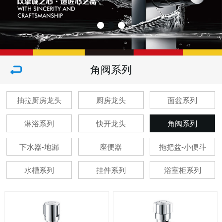
角阀系列
抽拉厨房龙头
厨房龙头
面盆系列
淋浴系列
快开龙头
角阀系列
下水器-地漏
座便器
拖把盆-小便斗
水槽系列
挂件系列
浴室柜系列